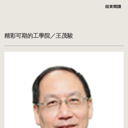
跳
結束閱讀
到
主
要
內
容
精彩可期的工學院／王茂駿
區