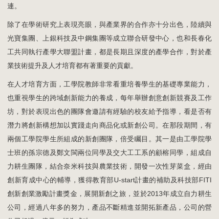
連。
除了在學術研究上表現亮眼，與產業界的合作亦十分出色，陸續與
光寶集團、上銀科技及中鋼集團等成立聯合研發中心，也和長春化
工共同執行產學大聯盟計畫，都是長期且深度的產學合作，對於產
業技術提升及人才培育都有著重要的貢獻。
在人才培育方面，工學院教師非常看重培養學生的基礎專業能力，
也重視學生的跨域創新能力的養成，每年舉辦創意創新競賽及工作
坊，對於表現出色的團隊會邀請有經驗的校友給予指導，看是否有
潛力將創新構想加以實踐走向商品化或新創公司。在那段期間，有
兩個工學院學生所組成的新創團隊，倍受矚目。其一是由工學院學
士班的孫宗德及鄭文閩兩位同學及交大工工系的顧榕同學，組成自
力耕生團隊，結合奈米科技與農業技術，開發一次性芽菜盒，經由
創新育成中心的輔導，獲得教育部U-start計畫的補助及科技部FITI
創新創業激勵計畫獎金，展開新創之旅，並於2013年成立自力耕生
公司，經過八年多的努力，產品不斷精進並開拓新產品，公司的營