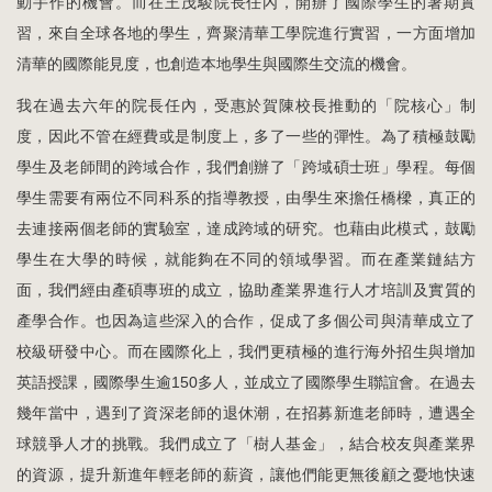
動手作的機會。而在王茂駿院長任內，開辦了國際學生的暑期實
習，來自全球各地的學生，齊聚清華工學院進行實習，一方面增加
清華的國際能見度，也創造本地學生與國際生交流的機會。
我在過去六年的院長任內，受惠於賀陳校長推動的「院核心」制
度，因此不管在經費或是制度上，多了一些的彈性。為了積極鼓勵
學生及老師間的跨域合作，我們創辦了「跨域碩士班」學程。每個
學生需要有兩位不同科系的指導教授，由學生來擔任橋樑，真正的
去連接兩個老師的實驗室，達成跨域的研究。也藉由此模式，鼓勵
學生在大學的時候，就能夠在不同的領域學習。而在產業鏈結方
面，我們經由產碩專班的成立，協助產業界進行人才培訓及實質的
產學合作。也因為這些深入的合作，促成了多個公司與清華成立了
校級研發中心。而在國際化上，我們更積極的進行海外招生與增加
英語授課，國際學生逾150多人，並成立了國際學生聯誼會。在過去
幾年當中，遇到了資深老師的退休潮，在招募新進老師時，遭遇全
球競爭人才的挑戰。我們成立了「樹人基金」，結合校友與產業界
的資源，提升新進年輕老師的薪資，讓他們能更無後顧之憂地快速