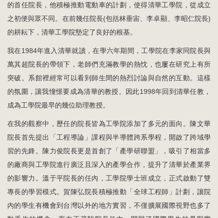
的首任院長，他積極推動電動車的計劃，使得清華工學院，從成立
之初便與眾不同。在前幾任院長(包括林垂宙、李卓顯、李昭仁院長)
的耕耘下，清華工學院墊定了良好的根基。
我在1984年進入清華就讀，在學六年期間，工學院在李家同院長與
萬其超院長的帶領下，老師們充滿教學的熱忱，也屢在研究上有所
突破。系館裡經常可以看到師生間的熱烈討論與自然的互動。這樣
的氛圍，讓我憧憬要成為清華的教授。因此1998年回到清華任教，
成為工學院最早的幾位助理教授。
在我的觀察中，歷任的院長皆為工學院添加了多元的面向。陳文華
院長首先提出「工程導論」課程與半導體跨系學程，開啟了跨域學
習的先鋒。陳力俊院長更是首創了「產學研聯盟」，吸引了相當多
的廠商與工學院進行廣泛且深入的產學合作，提升了清華於產業界
的影響力。溫于平院長的任內，工學院學士班成立，正式啟動了雙
專長的學習模式。賀陳弘院長積極推動「全球工程師」計劃，讓院
內的學生有機會到台灣以外的地方實習，不僅擴展國際視野也多了