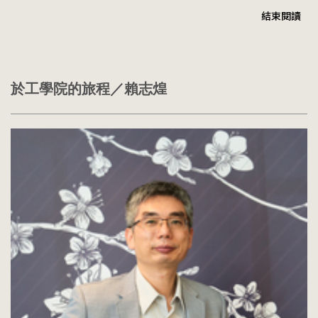
跳
結束閱讀
到
主
要
內
容
於工學院的旅程／賴志煌
區