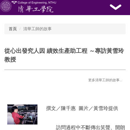
跳
到
主
要
內
首頁
清華工師的故事
容
區
從心出發究人因 績效生產助工程 ～專訪黃雪玲
教授
更多清華工師的故事...
撰文／陳千惠 圖片／黃雪玲提供
訪問過程中不斷傳出笑聲、開朗