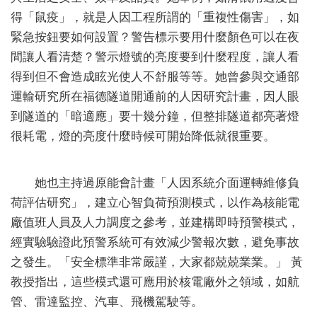
得「鼠疫」，就是人因工程所謂的「重複性傷害」，如
緊急按鈕要如何設置？警告標示要用什麼顏色可以在夜
間讓人看清楚？警示燈號的亮度要到什麼程度，讓人看
得到但不會造成眩光使人不舒服等等。她曾參與交通部
運輸研究所在福德隧道開通前的人因研究計畫，因人眼
到隧道的「暗適應」要十幾分鐘，但整排隧道都亮著燈
很耗電，燈的亮度什麼時候可開始降低就很重要。
她也主持過原能會計畫「人因系統介面運轉維修負
荷評估研究」，建立心智負荷預測模式，以作為核能電
廠值班人員及人力調度之參考，並建構即時預警模式，
經實驗驗證此預警系統可有效減少警報次數，避免事故
之發生。「安全標準非常嚴謹，大家都兢兢業業。」 黃
教授指出，這些模式還可應用於核電廠外之領域，如航
管、雷達監控、汽車、飛機駕駛等。