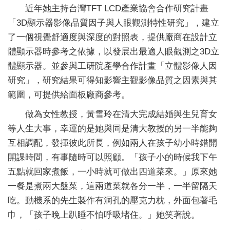
近年她主持台灣TFT LCD產業協會合作研究計畫
「3D顯示器影像品質因子與人眼觀測特性研究」，建立
了一個視覺舒適度與深度的對照表，提供廠商在設計立
體顯示器時參考之依據，以發展出最適人眼觀測之3D立
體顯示器。並參與工研院產學合作計畫「立體影像人因
研究」，研究結果可得知影響主觀影像品質之因素與其
範圍，可提供給面板廠商參考。
做為女性教授，黃雪玲在清大完成結婚與生兒育女
等人生大事，幸運的是她與同是清大教授的另一半能夠
互相調配，發揮彼此所長，例如兩人在孩子幼小時錯開
開課時間，有事隨時可以照顧。「孩子小的時候我下午
五點就回家煮飯，一小時就可做出四道菜來。」原來她
一餐是煮兩大盤菜，這兩道菜就各分一半，一半留隔天
吃。動機系的先生製作有洞孔的壓克力枕，外面包著毛
巾，「孩子晚上趴睡不怕呼吸堵住。」她笑著說。